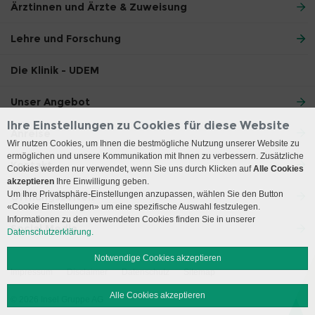
Ärztinnen und Ärzte & Zuweisung
Lehre und Forschung
Die Klinik - UDEM
Unser Angebot
Ihre Einstellungen zu Cookies für diese Website
Anreise
Wir nutzen Cookies, um Ihnen die bestmögliche Nutzung unserer Website zu
ermöglichen und unsere Kommunikation mit Ihnen zu verbessern. Zusätzliche
Kontakt
Cookies werden nur verwendet, wenn Sie uns durch Klicken auf
Alle Cookies
akzeptieren
Ihre Einwilligung geben.
Um Ihre Privatsphäre-Einstellungen anzupassen, wählen Sie den Button
Öffnungszeiten
«Cookie Einstellungen» um eine spezifische Auswahl festzulegen.
Informationen zu den verwendeten Cookies finden Sie in unserer
Social Media
Datenschutzerklärung.
Notwendige Cookies akzeptieren
Impressum
Disclaimer
Datenschutz
Sitemap
Alle Cookies akzeptieren
© 2026 Insel Gruppe AG