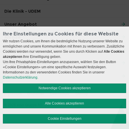
Die Klinik - UDEM
Unser Angebot
Ihre Einstellungen zu Cookies für diese Website
Anreise
Wir nutzen Cookies, um Ihnen die bestmögliche Nutzung unserer Website zu
ermöglichen und unsere Kommunikation mit Ihnen zu verbessern. Zusätzliche
Kontakt
Cookies werden nur verwendet, wenn Sie uns durch Klicken auf
Alle Cookies
akzeptieren
Ihre Einwilligung geben.
Um Ihre Privatsphäre-Einstellungen anzupassen, wählen Sie den Button
Öffnungszeiten
«Cookie Einstellungen» um eine spezifische Auswahl festzulegen.
Informationen zu den verwendeten Cookies finden Sie in unserer
Social Media
Datenschutzerklärung.
Notwendige Cookies akzeptieren
Impressum
Disclaimer
Datenschutz
Sitemap
Alle Cookies akzeptieren
© 2026 Insel Gruppe AG
Cookie Einstellungen