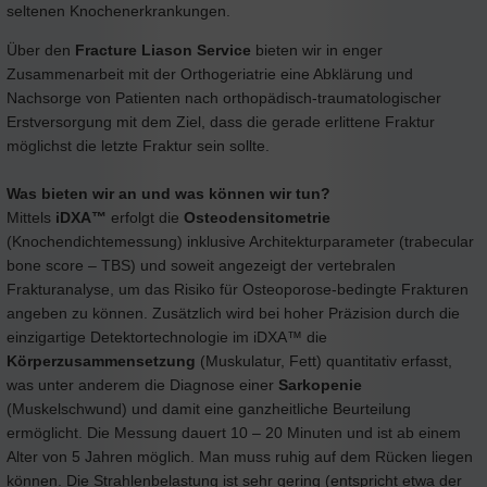
seltenen Knochenerkrankungen.
Über den
Fracture Liason Service
bieten wir in enger
Zusammenarbeit mit der Orthogeriatrie eine Abklärung und
Nachsorge von Patienten nach orthopädisch-traumatologischer
Erstversorgung mit dem Ziel, dass die gerade erlittene Fraktur
möglichst die letzte Fraktur sein sollte.
Was bieten wir an und was können wir tun?
Mittels
iDXA™
erfolgt die
Osteodensitometrie
(Knochendichtemessung) inklusive Architekturparameter (trabecular
bone score – TBS) und soweit angezeigt der vertebralen
Frakturanalyse, um das Risiko für Osteoporose-bedingte Frakturen
angeben zu können. Zusätzlich wird bei hoher Präzision durch die
einzigartige Detektortechnologie im iDXA™ die
Körperzusammensetzung
(Muskulatur, Fett) quantitativ erfasst,
was unter anderem die Diagnose einer
Sarkopenie
(Muskelschwund) und damit eine ganzheitliche Beurteilung
ermöglicht. Die Messung dauert 10 – 20 Minuten und ist ab einem
Alter von 5 Jahren möglich. Man muss ruhig auf dem Rücken liegen
können. Die Strahlenbelastung ist sehr gering (entspricht etwa der