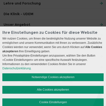
Lehre und Forschung
Die Klinik - UDEM
Unser Angebot
Ihre Einstellungen zu Cookies für diese Website
Anreise
Wir nutzen Cookies, um Ihnen die bestmögliche Nutzung unserer Website zu
ermöglichen und unsere Kommunikation mit Ihnen zu verbessern. Zusätzliche
Kontakt
Cookies werden nur verwendet, wenn Sie uns durch Klicken auf
Alle Cookies
akzeptieren
Ihre Einwilligung geben.
Um Ihre Privatsphäre-Einstellungen anzupassen, wählen Sie den Button
Öffnungszeiten
«Cookie Einstellungen» um eine spezifische Auswahl festzulegen.
Informationen zu den verwendeten Cookies finden Sie in unserer
Social Media
Datenschutzerklärung.
Notwendige Cookies akzeptieren
Impressum
Disclaimer
Datenschutz
Sitemap
Alle Cookies akzeptieren
© 2026 Insel Gruppe AG
Cookie Einstellungen