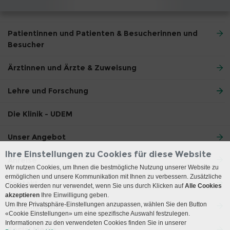
Patientinnen und Patienten & Besucherinnen und
Besucher
Ärztinnen und Ärzte & Zuweisung
Lehre und Forschung
Die Klinik - UDEM
Unser Angebot
Ihre Einstellungen zu Cookies für diese Website
Anreise
Wir nutzen Cookies, um Ihnen die bestmögliche Nutzung unserer Website zu
ermöglichen und unsere Kommunikation mit Ihnen zu verbessern. Zusätzliche
Kontakt
Cookies werden nur verwendet, wenn Sie uns durch Klicken auf
Alle Cookies
akzeptieren
Ihre Einwilligung geben.
Um Ihre Privatsphäre-Einstellungen anzupassen, wählen Sie den Button
Öffnungszeiten
«Cookie Einstellungen» um eine spezifische Auswahl festzulegen.
Informationen zu den verwendeten Cookies finden Sie in unserer
Social Media