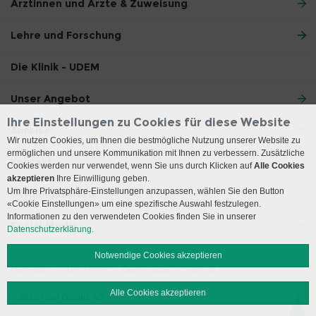
Ärztinnen und Ärzte & Zuweisung
Lehre und Forschung
Die Klinik - UDEM
Unser Angebot
Ihre Einstellungen zu Cookies für diese Website
Anreise
Wir nutzen Cookies, um Ihnen die bestmögliche Nutzung unserer Website zu
ermöglichen und unsere Kommunikation mit Ihnen zu verbessern. Zusätzliche
Kontakt
Cookies werden nur verwendet, wenn Sie uns durch Klicken auf
Alle Cookies
akzeptieren
Ihre Einwilligung geben.
Um Ihre Privatsphäre-Einstellungen anzupassen, wählen Sie den Button
Öffnungszeiten
«Cookie Einstellungen» um eine spezifische Auswahl festzulegen.
Informationen zu den verwendeten Cookies finden Sie in unserer
Social Media
Datenschutzerklärung.
Notwendige Cookies akzeptieren
Impressum
Disclaimer
Datenschutz
Sitemap
Alle Cookies akzeptieren
© 2026 Insel Gruppe AG