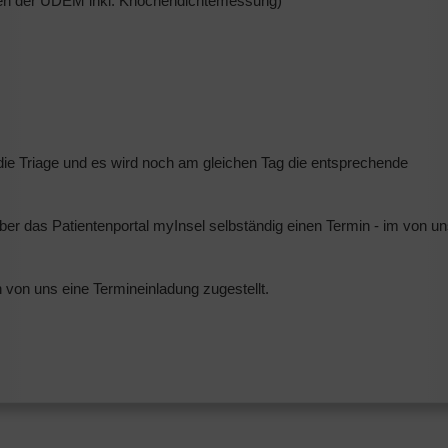
nden der UDEM inkl. Knochendichtemessung)
 die Triage und es wird noch am gleichen Tag die entsprechende
ber das Patientenportal myInsel selbständig einen Termin - im von u
n von uns eine Termineinladung zugestellt.