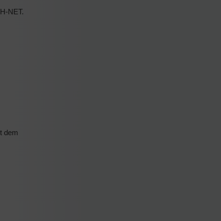
r H-NET.
it dem