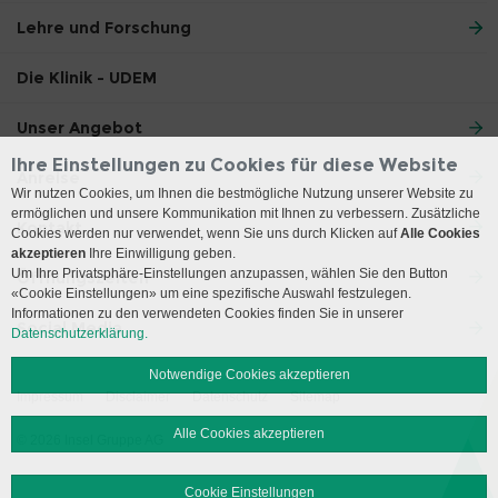
Lehre und Forschung
Die Klinik - UDEM
Unser Angebot
Ihre Einstellungen zu Cookies für diese Website
Anreise
Wir nutzen Cookies, um Ihnen die bestmögliche Nutzung unserer Website zu
ermöglichen und unsere Kommunikation mit Ihnen zu verbessern. Zusätzliche
Kontakt
Cookies werden nur verwendet, wenn Sie uns durch Klicken auf
Alle Cookies
akzeptieren
Ihre Einwilligung geben.
Um Ihre Privatsphäre-Einstellungen anzupassen, wählen Sie den Button
Öffnungszeiten
«Cookie Einstellungen» um eine spezifische Auswahl festzulegen.
Informationen zu den verwendeten Cookies finden Sie in unserer
Social Media
Datenschutzerklärung.
Notwendige Cookies akzeptieren
Impressum
Disclaimer
Datenschutz
Sitemap
Alle Cookies akzeptieren
© 2026 Insel Gruppe AG
Cookie Einstellungen