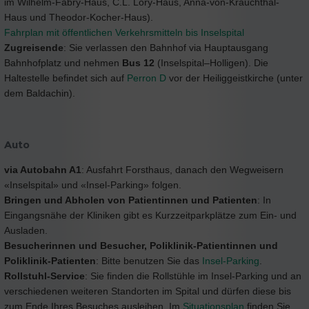
im Wilhelm-Fabry-Haus, C.L. Lory-Haus, Anna-von-Krauchthal-
Haus und Theodor-Kocher-Haus).
Fahrplan mit öffentlichen Verkehrsmitteln bis Inselspital
Zugreisende
: Sie verlassen den Bahnhof via Hauptausgang
Bahnhofplatz und nehmen
Bus 12
(Inselspital–Holligen). Die
Haltestelle befindet sich auf
Perron D
vor der Heiliggeistkirche (unter
dem Baldachin).
Auto
via Autobahn A1
: Ausfahrt Forsthaus, danach den Wegweisern
«Inselspital» und «Insel-Parking» folgen.
Bringen und Abholen von Patientinnen und Patienten
: In
Eingangsnähe der Kliniken gibt es Kurzzeitparkplätze zum Ein- und
Ausladen.
Besucherinnen und Besucher, Poliklinik-Patientinnen und
Poliklinik-Patienten
: Bitte benutzen Sie das
Insel-Parking
.
Rollstuhl-Service
: Sie finden die Rollstühle im Insel-Parking und an
verschiedenen weiteren Standorten im Spital und dürfen diese bis
zum Ende Ihres Besuches ausleihen. Im
Situationsplan
finden Sie