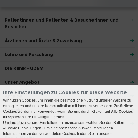
Patientinnen und Patienten & Besucherinnen und
Besucher
Ärztinnen und Ärzte & Zuweisung
Lehre und Forschung
Die Klinik - UDEM
Unser Angebot
Ihre Einstellungen zu Cookies für diese Website
Anreise
Wir nutzen Cookies, um Ihnen die bestmögliche Nutzung unserer Website zu
ermöglichen und unsere Kommunikation mit Ihnen zu verbessern. Zusätzliche
Kontakt
Cookies werden nur verwendet, wenn Sie uns durch Klicken auf
Alle Cookies
akzeptieren
Ihre Einwilligung geben.
Um Ihre Privatsphäre-Einstellungen anzupassen, wählen Sie den Button
Öffnungszeiten
«Cookie Einstellungen» um eine spezifische Auswahl festzulegen.
Informationen zu den verwendeten Cookies finden Sie in unserer
Social Media