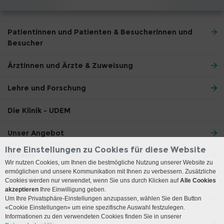
Patientinnen und Patienten & Besucherinnen und
Besucher
Ärztinnen und Ärzte & Zuweisung
Lehre und Forschung
Die Klinik - UDEM
Unser Angebot
Ihre Einstellungen zu Cookies für diese Website
Anreise
Wir nutzen Cookies, um Ihnen die bestmögliche Nutzung unserer Website zu
ermöglichen und unsere Kommunikation mit Ihnen zu verbessern. Zusätzliche
Kontakt
Cookies werden nur verwendet, wenn Sie uns durch Klicken auf
Alle Cookies
akzeptieren
Ihre Einwilligung geben.
Um Ihre Privatsphäre-Einstellungen anzupassen, wählen Sie den Button
Öffnungszeiten
«Cookie Einstellungen» um eine spezifische Auswahl festzulegen.
Informationen zu den verwendeten Cookies finden Sie in unserer
Social Media