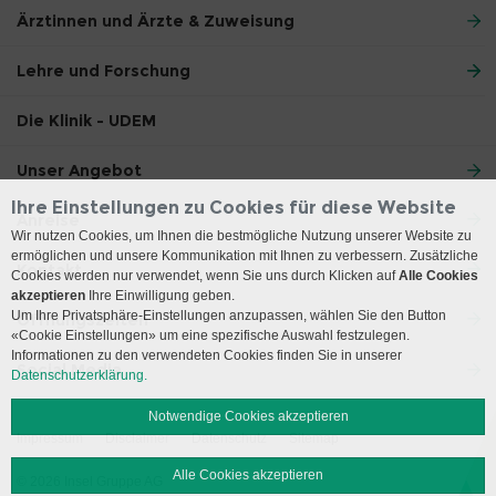
Ärztinnen und Ärzte & Zuweisung
Lehre und Forschung
Die Klinik - UDEM
Unser Angebot
Ihre Einstellungen zu Cookies für diese Website
Anreise
Wir nutzen Cookies, um Ihnen die bestmögliche Nutzung unserer Website zu
ermöglichen und unsere Kommunikation mit Ihnen zu verbessern. Zusätzliche
Kontakt
Cookies werden nur verwendet, wenn Sie uns durch Klicken auf
Alle Cookies
akzeptieren
Ihre Einwilligung geben.
Um Ihre Privatsphäre-Einstellungen anzupassen, wählen Sie den Button
Öffnungszeiten
«Cookie Einstellungen» um eine spezifische Auswahl festzulegen.
Informationen zu den verwendeten Cookies finden Sie in unserer
Social Media
Datenschutzerklärung.
Notwendige Cookies akzeptieren
Impressum
Disclaimer
Datenschutz
Sitemap
Alle Cookies akzeptieren
© 2026 Insel Gruppe AG