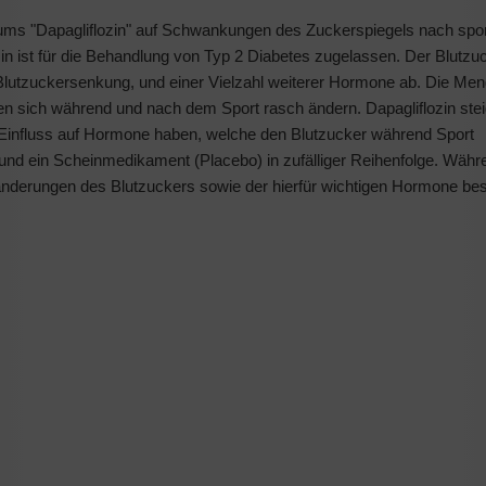
kums "Dapagliflozin" auf Schwankungen des Zuckerspiegels nach spor
in ist für die Behandlung von Typ 2 Diabetes zugelassen. Der Blutzu
Blutzuckersenkung, und einer Vielzahl weiterer Hormone ab. Die Me
 sich während und nach dem Sport rasch ändern. Dapagliflozin steig
Einfluss auf Hormone haben, welche den Blutzucker während Sport
n und ein Scheinmedikament (Placebo) in zufälliger Reihenfolge. Währ
ränderungen des Blutzuckers sowie der hierfür wichtigen Hormone be