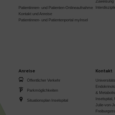
Zuweisung
Interdiszip
Patientinnen- und Patienten-Onlineaufnahme
Kontakt und Anreise
Patientinnen- und Patientenportal myInsel
Anreise
Kontakt
Öffentlicher Verkehr
Universitäts
Endokrinol
Parkmöglichkeiten
& Metabol
Inselspital,
Situationsplan Inselspital
Julie-von-
Freiburgst