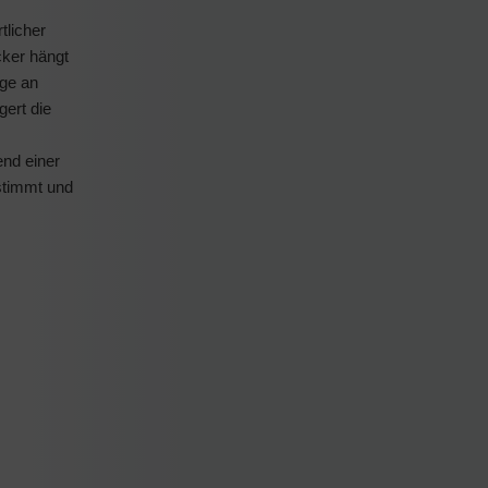
tlicher
cker hängt
nge an
ert die
end einer
stimmt und