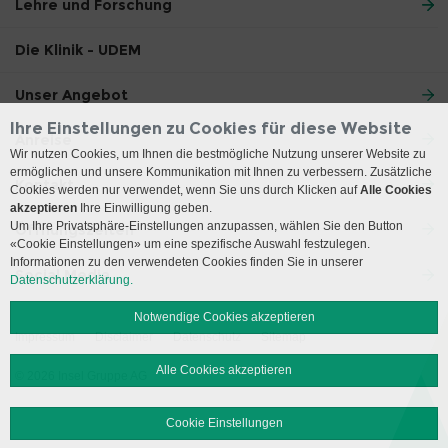
Lehre und Forschung
Die Klinik - UDEM
Unser Angebot
Ihre Einstellungen zu Cookies für diese Website
Anreise
Wir nutzen Cookies, um Ihnen die bestmögliche Nutzung unserer Website zu
ermöglichen und unsere Kommunikation mit Ihnen zu verbessern. Zusätzliche
Kontakt
Cookies werden nur verwendet, wenn Sie uns durch Klicken auf
Alle Cookies
akzeptieren
Ihre Einwilligung geben.
Um Ihre Privatsphäre-Einstellungen anzupassen, wählen Sie den Button
Öffnungszeiten
«Cookie Einstellungen» um eine spezifische Auswahl festzulegen.
Informationen zu den verwendeten Cookies finden Sie in unserer
Social Media
Datenschutzerklärung.
Notwendige Cookies akzeptieren
Impressum
Disclaimer
Datenschutz
Sitemap
Alle Cookies akzeptieren
© 2026 Insel Gruppe AG
Cookie Einstellungen