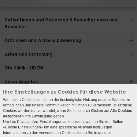
Patientinnen und Patienten & Besucherinnen und
Besucher
Ärztinnen und Ärzte & Zuweisung
Lehre und Forschung
Die Klinik - UDEM
Unser Angebot
Ihre Einstellungen zu Cookies für diese Website
Anreise
Wir nutzen Cookies, um Ihnen die bestmögliche Nutzung unserer Website zu
ermöglichen und unsere Kommunikation mit Ihnen zu verbessern. Zusätzliche
Kontakt
Cookies werden nur verwendet, wenn Sie uns durch Klicken auf
Alle Cookies
akzeptieren
Ihre Einwilligung geben.
Um Ihre Privatsphäre-Einstellungen anzupassen, wählen Sie den Button
Öffnungszeiten
«Cookie Einstellungen» um eine spezifische Auswahl festzulegen.
Informationen zu den verwendeten Cookies finden Sie in unserer
Social Media