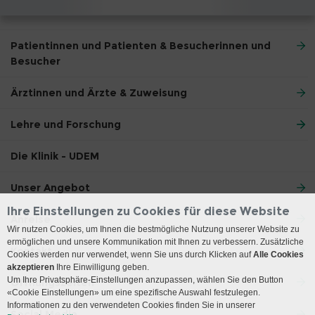
Patientinnen und Patienten & Besucherinnen und
Besucher
Ärztinnen und Ärzte & Zuweisung
Lehre und Forschung
Die Klinik - UDEM
Unser Angebot
Ihre Einstellungen zu Cookies für diese Website
Anreise
Wir nutzen Cookies, um Ihnen die bestmögliche Nutzung unserer Website zu
ermöglichen und unsere Kommunikation mit Ihnen zu verbessern. Zusätzliche
Kontakt
Cookies werden nur verwendet, wenn Sie uns durch Klicken auf
Alle Cookies
akzeptieren
Ihre Einwilligung geben.
Um Ihre Privatsphäre-Einstellungen anzupassen, wählen Sie den Button
Öffnungszeiten
«Cookie Einstellungen» um eine spezifische Auswahl festzulegen.
Informationen zu den verwendeten Cookies finden Sie in unserer
Social Media