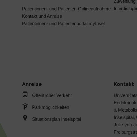
Zuweisung
Interdiszip
Patientinnen- und Patienten-Onlineaufnahme
Kontakt und Anreise
Patientinnen- und Patientenportal myInsel
Anreise
Kontakt
Öffentlicher Verkehr
Universitäts
Endokrinol
Parkmöglichkeiten
& Metabol
Inselspital,
Situationsplan Inselspital
Julie-von-
Freiburgst