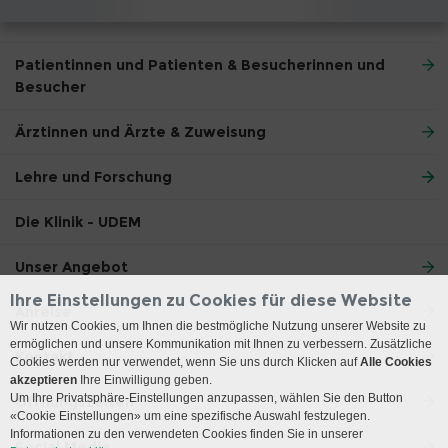
Patientinnen und Patienten & Besucherinnen und
Besucher
Ärztinnen und Ärzte & Zuweisung
Lehre und Forschung
Die Klinik - UDEM
Unser Angebot
Ihre Einstellungen zu Cookies für diese Website
Anreise
Wir nutzen Cookies, um Ihnen die bestmögliche Nutzung unserer Website zu
ermöglichen und unsere Kommunikation mit Ihnen zu verbessern. Zusätzliche
Kontakt
Cookies werden nur verwendet, wenn Sie uns durch Klicken auf
Alle Cookies
akzeptieren
Ihre Einwilligung geben.
Um Ihre Privatsphäre-Einstellungen anzupassen, wählen Sie den Button
Öffnungszeiten
«Cookie Einstellungen» um eine spezifische Auswahl festzulegen.
Informationen zu den verwendeten Cookies finden Sie in unserer
Social Media