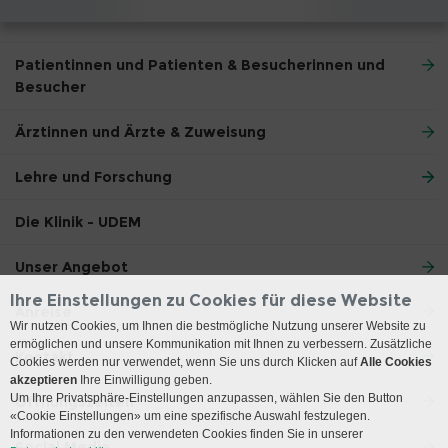
Patientinnen und Patienten & Besucherinnen und
Besucher
Ärztinnen und Ärzte & Zuweisung
Lehre und Forschung
Die Klinik - UDEM
Unser Angebot
Ihre Einstellungen zu Cookies für diese Website
Anreise
Wir nutzen Cookies, um Ihnen die bestmögliche Nutzung unserer Website zu
ermöglichen und unsere Kommunikation mit Ihnen zu verbessern. Zusätzliche
Kontakt
Cookies werden nur verwendet, wenn Sie uns durch Klicken auf
Alle Cookies
akzeptieren
Ihre Einwilligung geben.
Um Ihre Privatsphäre-Einstellungen anzupassen, wählen Sie den Button
Öffnungszeiten
«Cookie Einstellungen» um eine spezifische Auswahl festzulegen.
Informationen zu den verwendeten Cookies finden Sie in unserer
Social Media