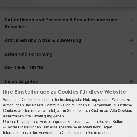
Patientinnen und Patienten & Besucherinnen und
Besucher
Ärztinnen und Ärzte & Zuweisung
Lehre und Forschung
Die Klinik - UDEM
Unser Angebot
Ihre Einstellungen zu Cookies für diese Website
Anreise
Wir nutzen Cookies, um Ihnen die bestmögliche Nutzung unserer Website zu
ermöglichen und unsere Kommunikation mit Ihnen zu verbessern. Zusätzliche
Kontakt
Cookies werden nur verwendet, wenn Sie uns durch Klicken auf
Alle Cookies
akzeptieren
Ihre Einwilligung geben.
Um Ihre Privatsphäre-Einstellungen anzupassen, wählen Sie den Button
Öffnungszeiten
«Cookie Einstellungen» um eine spezifische Auswahl festzulegen.
Informationen zu den verwendeten Cookies finden Sie in unserer
Social Media