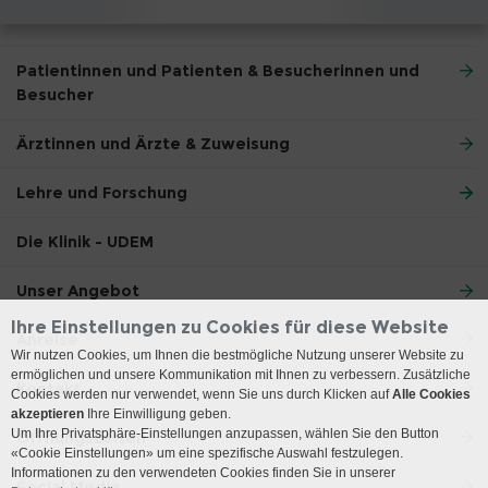
Patientinnen und Patienten & Besucherinnen und
Besucher
Ärztinnen und Ärzte & Zuweisung
Lehre und Forschung
Die Klinik - UDEM
Unser Angebot
Ihre Einstellungen zu Cookies für diese Website
Anreise
Wir nutzen Cookies, um Ihnen die bestmögliche Nutzung unserer Website zu
ermöglichen und unsere Kommunikation mit Ihnen zu verbessern. Zusätzliche
Kontakt
Cookies werden nur verwendet, wenn Sie uns durch Klicken auf
Alle Cookies
akzeptieren
Ihre Einwilligung geben.
Um Ihre Privatsphäre-Einstellungen anzupassen, wählen Sie den Button
Öffnungszeiten
«Cookie Einstellungen» um eine spezifische Auswahl festzulegen.
Informationen zu den verwendeten Cookies finden Sie in unserer
Social Media