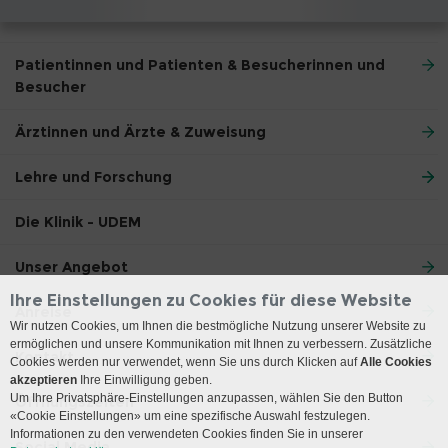
Patientinnen und Patienten & Besucherinnen und
Besucher
Ärztinnen und Ärzte & Zuweisung
Lehre und Forschung
Die Klinik - UDEM
Unser Angebot
Ihre Einstellungen zu Cookies für diese Website
Anreise
Wir nutzen Cookies, um Ihnen die bestmögliche Nutzung unserer Website zu
ermöglichen und unsere Kommunikation mit Ihnen zu verbessern. Zusätzliche
Kontakt
Cookies werden nur verwendet, wenn Sie uns durch Klicken auf
Alle Cookies
akzeptieren
Ihre Einwilligung geben.
Um Ihre Privatsphäre-Einstellungen anzupassen, wählen Sie den Button
Öffnungszeiten
«Cookie Einstellungen» um eine spezifische Auswahl festzulegen.
Informationen zu den verwendeten Cookies finden Sie in unserer
Social Media