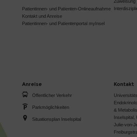
Zuweisung
Interdiszip
Patientinnen- und Patienten-Onlineaufnahme
Kontakt und Anreise
Patientinnen- und Patientenportal myInsel
Anreise
Kontakt
Öffentlicher Verkehr
Universitäts
Endokrinol
Parkmöglichkeiten
& Metabol
Inselspital,
Situationsplan Inselspital
Julie-von-
Freiburgst