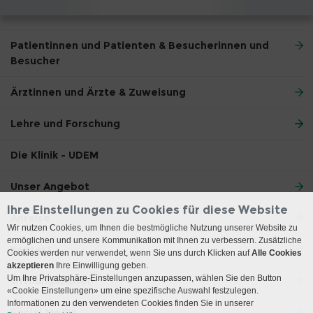
Patientinnen und Patienten & Besucherinnen und
Besucher
Ärztinnen und Ärzte & Zuweisung
Lehre und Forschung
Die Klinik - UDEM
Unser Angebot
Ihre Einstellungen zu Cookies für diese Website
Anreise
Wir nutzen Cookies, um Ihnen die bestmögliche Nutzung unserer Website zu
ermöglichen und unsere Kommunikation mit Ihnen zu verbessern. Zusätzliche
Kontakt
Cookies werden nur verwendet, wenn Sie uns durch Klicken auf
Alle Cookies
akzeptieren
Ihre Einwilligung geben.
Um Ihre Privatsphäre-Einstellungen anzupassen, wählen Sie den Button
Öffnungszeiten
«Cookie Einstellungen» um eine spezifische Auswahl festzulegen.
Informationen zu den verwendeten Cookies finden Sie in unserer
Social Media