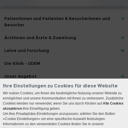
Patientinnen und Patienten & Besucherinnen und
Besucher
Ärztinnen und Ärzte & Zuweisung
Lehre und Forschung
Die Klinik - UDEM
Unser Angebot
Ihre Einstellungen zu Cookies für diese Website
Anreise
Wir nutzen Cookies, um Ihnen die bestmögliche Nutzung unserer Website zu
ermöglichen und unsere Kommunikation mit Ihnen zu verbessern. Zusätzliche
Kontakt
Cookies werden nur verwendet, wenn Sie uns durch Klicken auf
Alle Cookies
akzeptieren
Ihre Einwilligung geben.
Um Ihre Privatsphäre-Einstellungen anzupassen, wählen Sie den Button
Öffnungszeiten
«Cookie Einstellungen» um eine spezifische Auswahl festzulegen.
Informationen zu den verwendeten Cookies finden Sie in unserer
Social Media