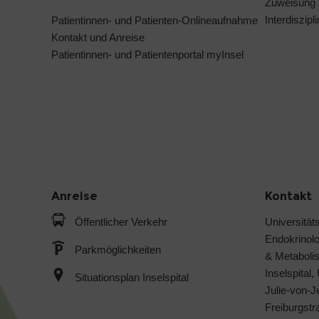
Zuweisung
Interdiszip
Patientinnen- und Patienten-Onlineaufnahme
Kontakt und Anreise
Patientinnen- und Patientenportal myInsel
Anreise
Kontakt
Öffentlicher Verkehr
Universitäts
Endokrinol
Parkmöglichkeiten
& Metabol
Inselspital,
Situationsplan Inselspital
Julie-von-
Freiburgst