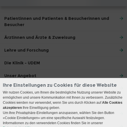
Patientinnen und Patienten & Besucherinnen und
Besucher
Ärztinnen und Ärzte & Zuweisung
Lehre und Forschung
Die Klinik - UDEM
Unser Angebot
Ihre Einstellungen zu Cookies für diese Website
Anreise
Wir nutzen Cookies, um Ihnen die bestmögliche Nutzung unserer Website zu
ermöglichen und unsere Kommunikation mit Ihnen zu verbessern. Zusätzliche
Kontakt
Cookies werden nur verwendet, wenn Sie uns durch Klicken auf
Alle Cookies
akzeptieren
Ihre Einwilligung geben.
Um Ihre Privatsphäre-Einstellungen anzupassen, wählen Sie den Button
Öffnungszeiten
«Cookie Einstellungen» um eine spezifische Auswahl festzulegen.
Informationen zu den verwendeten Cookies finden Sie in unserer
Social Media