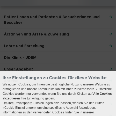
Patientinnen und Patienten & Besucherinnen und
Besucher
Ärztinnen und Ärzte & Zuweisung
Lehre und Forschung
Die Klinik - UDEM
Unser Angebot
Ihre Einstellungen zu Cookies für diese Website
Anreise
Wir nutzen Cookies, um Ihnen die bestmögliche Nutzung unserer Website zu
ermöglichen und unsere Kommunikation mit Ihnen zu verbessern. Zusätzliche
Kontakt
Cookies werden nur verwendet, wenn Sie uns durch Klicken auf
Alle Cookies
akzeptieren
Ihre Einwilligung geben.
Um Ihre Privatsphäre-Einstellungen anzupassen, wählen Sie den Button
Öffnungszeiten
«Cookie Einstellungen» um eine spezifische Auswahl festzulegen.
Informationen zu den verwendeten Cookies finden Sie in unserer
Social Media