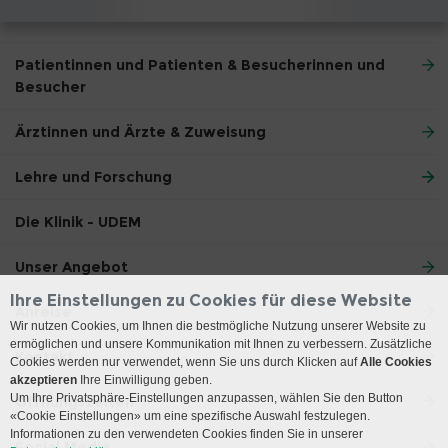
Patientinnen und Patienten & Besucherinnen und
Besucher
Ärztinnen und Ärzte & Zuweisung
Lehre und Forschung
Die Klinik - UDEM
Unser Angebot
Ihre Einstellungen zu Cookies für diese Website
Anreise
Wir nutzen Cookies, um Ihnen die bestmögliche Nutzung unserer Website zu
ermöglichen und unsere Kommunikation mit Ihnen zu verbessern. Zusätzliche
Kontakt
Cookies werden nur verwendet, wenn Sie uns durch Klicken auf
Alle Cookies
akzeptieren
Ihre Einwilligung geben.
Um Ihre Privatsphäre-Einstellungen anzupassen, wählen Sie den Button
Öffnungszeiten
«Cookie Einstellungen» um eine spezifische Auswahl festzulegen.
Informationen zu den verwendeten Cookies finden Sie in unserer
Social Media