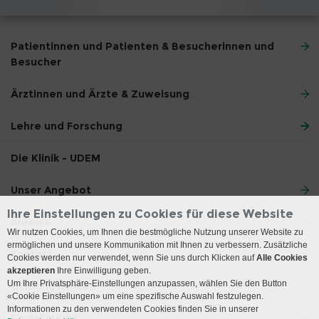
Patientinnen und Patienten & Besucherinnen und
Besucher
Ärztinnen und Ärzte & Zuweisung
Lehre und Forschung
Die Klinik - UDEM
Unser Angebot
Ihre Einstellungen zu Cookies für diese Website
Anreise
Wir nutzen Cookies, um Ihnen die bestmögliche Nutzung unserer Website zu
ermöglichen und unsere Kommunikation mit Ihnen zu verbessern. Zusätzliche
Kontakt
Cookies werden nur verwendet, wenn Sie uns durch Klicken auf
Alle Cookies
akzeptieren
Ihre Einwilligung geben.
Um Ihre Privatsphäre-Einstellungen anzupassen, wählen Sie den Button
Öffnungszeiten
«Cookie Einstellungen» um eine spezifische Auswahl festzulegen.
Informationen zu den verwendeten Cookies finden Sie in unserer
Social Media