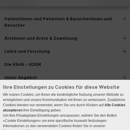
Patientinnen und Patienten & Besucherinnen und
Besucher
Ärztinnen und Ärzte & Zuweisung
Lehre und Forschung
Die Klinik - UDEM
Unser Angebot
Ihre Einstellungen zu Cookies für diese Website
Anreise
Wir nutzen Cookies, um Ihnen die bestmögliche Nutzung unserer Website zu
ermöglichen und unsere Kommunikation mit Ihnen zu verbessern. Zusätzliche
Kontakt
Cookies werden nur verwendet, wenn Sie uns durch Klicken auf
Alle Cookies
akzeptieren
Ihre Einwilligung geben.
Um Ihre Privatsphäre-Einstellungen anzupassen, wählen Sie den Button
Öffnungszeiten
«Cookie Einstellungen» um eine spezifische Auswahl festzulegen.
Informationen zu den verwendeten Cookies finden Sie in unserer
Social Media