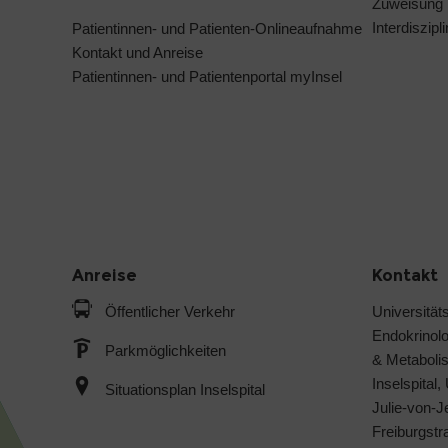
Zuweisung
Interdiszip
Patientinnen- und Patienten-Onlineaufnahme
Kontakt und Anreise
Patientinnen- und Patientenportal myInsel
Anreise
Kontakt
Öffentlicher Verkehr
Universitäts
Endokrinol
Parkmöglichkeiten
& Metabol
Inselspital,
Situationsplan Inselspital
Julie-von-
Freiburgst