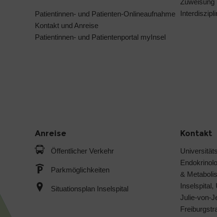
Zuweisung
Interdiszip
Patientinnen- und Patienten-Onlineaufnahme
Kontakt und Anreise
Patientinnen- und Patientenportal myInsel
Anreise
Kontakt
Öffentlicher Verkehr
Universitäts
Endokrinol
Parkmöglichkeiten
& Metabol
Inselspital,
Situationsplan Inselspital
Julie-von-
Freiburgst