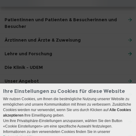
Patientinnen und Patienten & Besucherinnen und
Besucher
Ärztinnen und Ärzte & Zuweisung
Lehre und Forschung
Die Klinik - UDEM
Unser Angebot
Ihre Einstellungen zu Cookies für diese Website
Anreise
Wir nutzen Cookies, um Ihnen die bestmögliche Nutzung unserer Website zu
ermöglichen und unsere Kommunikation mit Ihnen zu verbessern. Zusätzliche
Kontakt
Cookies werden nur verwendet, wenn Sie uns durch Klicken auf
Alle Cookies
akzeptieren
Ihre Einwilligung geben.
Um Ihre Privatsphäre-Einstellungen anzupassen, wählen Sie den Button
Öffnungszeiten
«Cookie Einstellungen» um eine spezifische Auswahl festzulegen.
Informationen zu den verwendeten Cookies finden Sie in unserer
Social Media