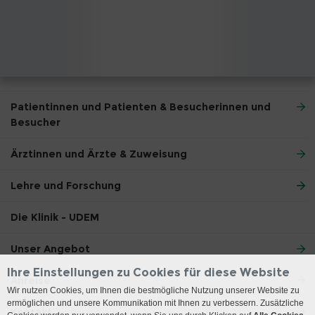
Patientinnen und Patienten & Besucherinnen und
Besucher
Ärztinnen und Ärzte & Zuweisung
Lehre und Forschung
Die Klinik - UDEM
Unser Angebot
Ihre Einstellungen zu Cookies für diese Website
Anreise
Wir nutzen Cookies, um Ihnen die bestmögliche Nutzung unserer Website zu
ermöglichen und unsere Kommunikation mit Ihnen zu verbessern. Zusätzliche
Kontakt