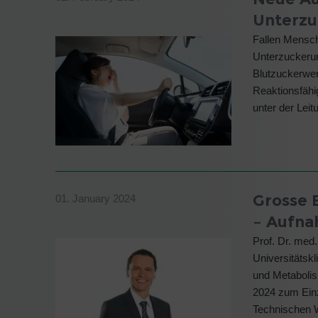
Unterzu
Fallen Mensch
Unterzuckerun
Blutzuckerwer
Reaktionsfähig
unter der Leit
Grosse E
01. January 2024
– Aufna
Prof. Dr. med.
Universitätskl
und Metabolis
2024 zum Einz
Technischen 